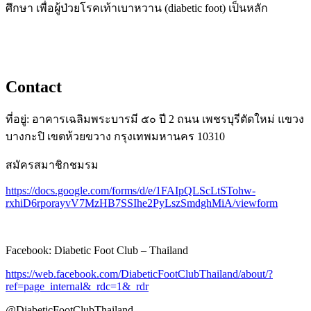
ศึกษา เพื่อผู้ป่วยโรคเท้าเบาหวาน (diabetic foot) เป็นหลัก
Contact
ที่อยู่: อาคารเฉลิมพระบารมี ๕๐ ปี 2 ถนน เพชรบุรีตัดใหม่ แขวง
บางกะปิ เขตห้วยขวาง กรุงเทพมหานคร 10310
สมัครสมาชิกชมรม
https://docs.google.com/forms/d/e/1FAIpQLScLtSTohw-
rxhiD6rporayvV7MzHB7SSIhe2PyLszSmdghMiA/viewform
Facebook: Diabetic Foot Club – Thailand
https://web.facebook.com/DiabeticFootClubThailand/about/?
ref=page_internal&_rdc=1&_rdr
@DiabeticFootClubThailand