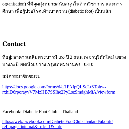
organisation) ที่มีจุดมุ่งหมายสนับสนุนในด้านวิชาการ และการ
ศึกษา เพื่อผู้ป่วยโรคเท้าเบาหวาน (diabetic foot) เป็นหลัก
Contact
ที่อยู่: อาคารเฉลิมพระบารมี ๕๐ ปี 2 ถนน เพชรบุรีตัดใหม่ แขวง
บางกะปิ เขตห้วยขวาง กรุงเทพมหานคร 10310
สมัครสมาชิกชมรม
https://docs.google.com/forms/d/e/1FAIpQLScLtSTohw-
rxhiD6rporayvV7MzHB7SSIhe2PyLszSmdghMiA/viewform
Facebook: Diabetic Foot Club – Thailand
https://web.facebook.com/DiabeticFootClubThailand/about/?
ref=page_internal&_rdc=1&_rdr