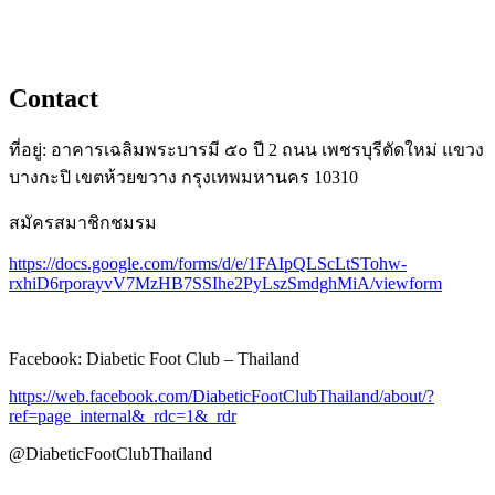
Contact
ที่อยู่: อาคารเฉลิมพระบารมี ๕๐ ปี 2 ถนน เพชรบุรีตัดใหม่ แขวง
บางกะปิ เขตห้วยขวาง กรุงเทพมหานคร 10310
สมัครสมาชิกชมรม
https://docs.google.com/forms/d/e/1FAIpQLScLtSTohw-
rxhiD6rporayvV7MzHB7SSIhe2PyLszSmdghMiA/viewform
Facebook: Diabetic Foot Club – Thailand
https://web.facebook.com/DiabeticFootClubThailand/about/?
ref=page_internal&_rdc=1&_rdr
@DiabeticFootClubThailand