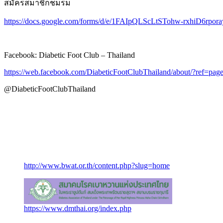
สมัครสมาชิกชมรม
https://docs.google.com/forms/d/e/1FAIpQLScLtSTohw-rxhiD6
Facebook: Diabetic Foot Club – Thailand
https://web.facebook.com/DiabeticFootClubThailand/about/?ref=pag
@DiabeticFootClubThailand
http://www.bwat.or.th/content.php?slug=home
https://www.dmthai.org/index.php