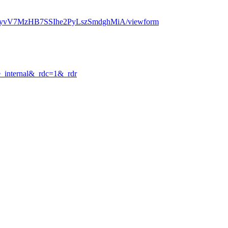
rporayvV7MzHB7SSIhe2PyLszSmdghMiA/viewform
e_internal&_rdc=1&_rdr