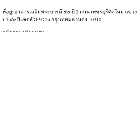
ที่อยู่: อาคารเฉลิมพระบารมี ๕๐ ปี 2 ถนน เพชรบุรีตัดใหม่ แขวง
บางกะปิ เขตห้วยขวาง กรุงเทพมหานคร 10310
สมัครสมาชิกชมรม
https://docs.google.com/forms/d/e/1FAIpQLScLtSTohw-
rxhiD6rporayvV7MzHB7SSIhe2PyLszSmdghMiA/viewform
Facebook: Diabetic Foot Club – Thailand
https://web.facebook.com/DiabeticFootClubThailand/about/?
ref=page_internal&_rdc=1&_rdr
@DiabeticFootClubThailand