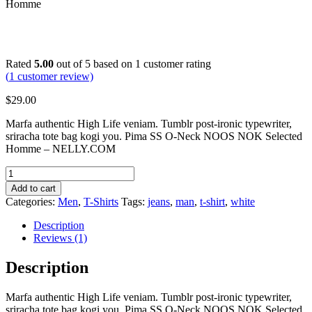
Homme
Rated
5.00
out of 5 based on
1
customer rating
(
1
customer review)
$
29.00
Marfa authentic High Life veniam. Tumblr post-ironic typewriter,
sriracha tote bag kogi you. Pima SS O-Neck NOOS NOK Selected
Homme – NELLY.COM
Pima
SS
Add to cart
O-
Categories:
Men
,
T-Shirts
Tags:
jeans
,
man
,
t-shirt
,
white
Neck
NOOS
Description
Selected
Reviews (1)
Homme
quantity
Description
Marfa authentic High Life veniam. Tumblr post-ironic typewriter,
sriracha tote bag kogi you. Pima SS O-Neck NOOS NOK Selected