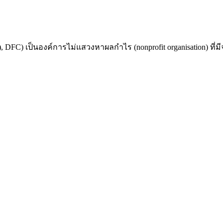
 DFC) เป็นองค์การไม่แสวงหาผลกำไร (nonprofit organisation) ที่ม
วง บางกะปิ เขตห้วยขวาง กรุงเทพมหานคร 10310
rporayvV7MzHB7SSIhe2PyLszSmdghMiA/viewform