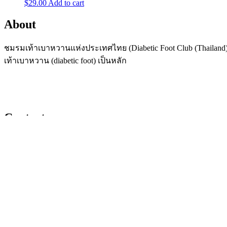
$
29.00
Add to cart
About
ชมรมเท้าเบาหวานแห่งประเทศไทย (Diabetic Foot Club (Thailand),
เท้าเบาหวาน (diabetic foot) เป็นหลัก
Contact
ที่อยู่: อาคารเฉลิมพระบารมี ๕๐ ปี 2 ถนน เพชรบุรีตัดใหม่ แข
สมัครสมาชิกชมรม
https://docs.google.com/forms/d/e/1FAIpQLScLtSTohw-rxhiD6
Facebook: Diabetic Foot Club – Thailand