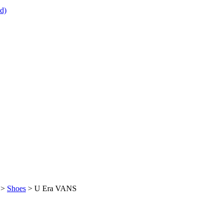
>
Shoes
> U Era VANS