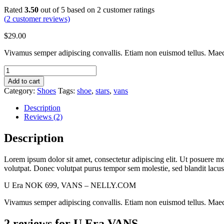
Rated
3.50
out of 5 based on
2
customer ratings
(
2
customer reviews)
$
29.00
Vivamus semper adipiscing convallis. Etiam non euismod tellus. Maec
U
Era
Add to cart
VANS
Category:
Shoes
Tags:
shoe
,
stars
,
vans
quantity
Description
Reviews (2)
Description
Lorem ipsum dolor sit amet, consectetur adipiscing elit. Ut posuere 
volutpat. Donec volutpat purus tempor sem molestie, sed blandit lacus 
U Era NOK 699, VANS – NELLY.COM
Vivamus semper adipiscing convallis. Etiam non euismod tellus. Maec
2 reviews for
U Era VANS